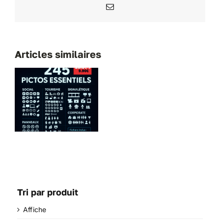
Email
Articles similaires
z
s
els
s
s
Tri par produit
Affiche