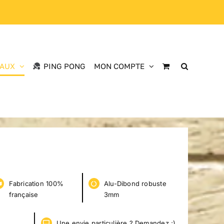
EAUX
PING PONG
MON COMPTE
Fabrication 100%
Alu-Dibond robuste
française
3mm
s
Une envie particulière ? Demandez ;)