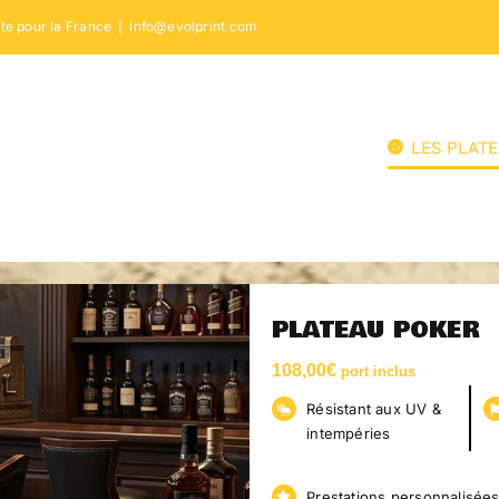
te pour la France
|
info@evolprint.com
LES PLAT
PLATEAU POKER
108,00
€
port inclus
Résistant aux UV &
intempéries
Prestations personnalisée