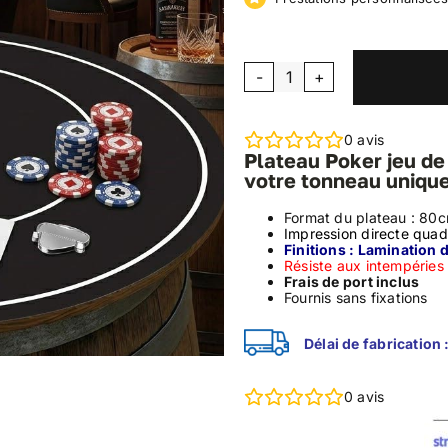
quantité
de
Plateau
0
avis
Poker
Plateau Poker jeu de
votre tonneau unique
Format du plateau : 80
Impression directe quad
Finitions : Lamination 
Résiste aux intempéries (
Frais de port inclus
Fournis sans fixations
Délai de fabrication 
0
avis