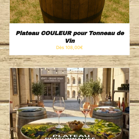
Plateau COULEUR pour Tonneau de
Vin
Dès 
108,00
€